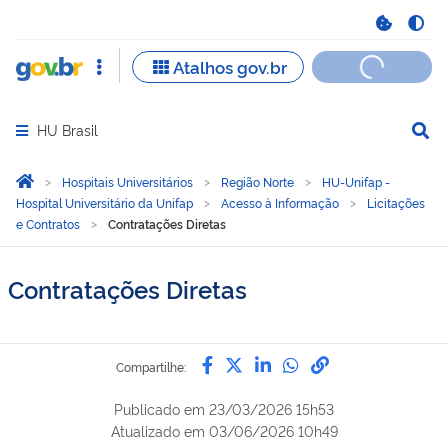
HU Brasil
Abrir menu principal de navegação
Você está aqui:
Página Inicial
Hospitais Universitários
Região Norte
HU-Unifap -
Hospital Universitário da Unifap
Acesso à Informação
Licitações
e Contratos
Contratações Diretas
Contratações Diretas
Compartilhe por Facebook
Compartilhe por Twitter
Compartilhe por Lin
Compartilhe por
link para Copi
Compartilhe:
Publicado em
23/03/2026 15h53
Atualizado em
03/06/2026 10h49