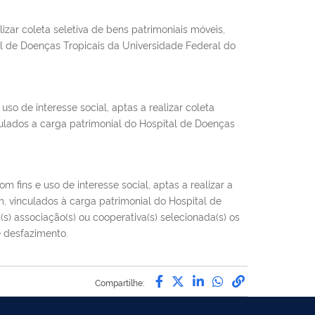
izar coleta seletiva de bens patrimoniais móveis,
tal de Doenças Tropicais da Universidade Federal do
 de interesse social, aptas a realizar coleta
nculados a carga patrimonial do Hospital de Doenças
fins e uso de interesse social, aptas a realizar a
m, vinculados à carga patrimonial do Hospital de
s) associação(s) ou cooperativa(s) selecionada(s) os
e desfazimento.
Compartilhe por Facebo
Compartilhe por Twit
Compartilhe por L
Compartilhe p
link para C
Compartilhe: