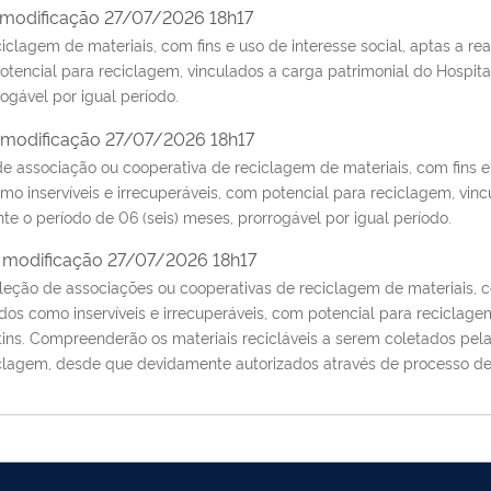
 modificação 27/07/2026 18h17
agem de materiais, com fins e uso de interesse social, aptas a real
 potencial para reciclagem, vinculados a carga patrimonial do Hospi
rogável por igual período.
 modificação 27/07/2026 18h17
ssociação ou cooperativa de reciclagem de materiais, com fins e uso
omo inservíveis e irrecuperáveis, com potencial para reciclagem, vi
te o período de 06 (seis) meses, prorrogável por igual período.
 modificação 27/07/2026 18h17
ão de associações ou cooperativas de reciclagem de materiais, com 
ados como inservíveis e irrecuperáveis, com potencial para reciclage
ns​. Compreenderão os materiais recicláveis a serem coletados pela(
ciclagem, desde que devidamente autorizados através de processo d