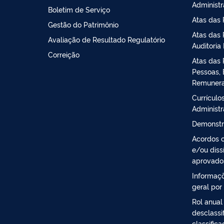
Administ
Boletim de Serviço
Atas das 
Gestão do Patrimônio
Atas das 
Avaliação de Resultado Regulatório
Auditoria 
Correição
Atas das 
Pessoas, 
Remuner
Currículos
Administ
Demonstr
Acordos c
e/ou diss
aprovado
Informaçõ
geral por
Rol anual
desclassi
classific