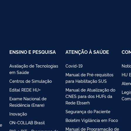
ENSINO E PESQUISA
ATENÇÃO À SAÚDE
CO
Avaliação de Tecnologias
Covid-19
Notí
em Saúde
Manual de Pré-requisitos
HU B
Centros de Simulação
para Habilitação SUS
Aten
Edital REDE HU+
Manual de Atualização do
Legi
CNES para dos HUFs da
Exame Nacional de
Com
Rede Ebserh
Residência (Enare)
Segurança do Paciente
Inovação
Boletim Vigilância em Foco
ON-COLLAB Brasil
 e
Manual de Programação de