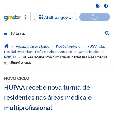
HU Brasil
Abrir menu principal de navegação
Você está aqui:
Página Inicial
Hospitais Universitários
Região Nordeste
HUPAA-Ufal -
Hospital Universitário Professor Alberto Antunes
Comunicação
Notícias
HUPAA recebe nova turma de residentes nas áreas médica
e multiprofissional
NOVO CICLO
HUPAA recebe nova turma de
residentes nas áreas médica e
multiprofissional