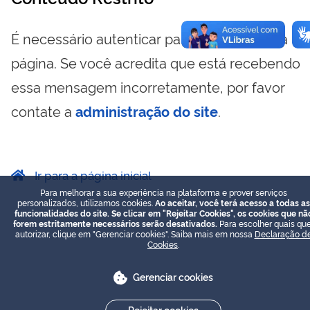
É necessário autenticar para visualizar essa
página. Se você acredita que está recebendo
essa mensagem incorretamente, por favor
contate a
administração do site
.
Ir para a página inicial
Para melhorar a sua experiência na plataforma e prover serviços
personalizados, utilizamos cookies.
Ao aceitar, você terá acesso a todas as
funcionalidades do site. Se clicar em "Rejeitar Cookies", os cookies que nã
forem estritamente necessários serão desativados.
Para escolher quais que
autorizar, clique em "Gerenciar cookies". Saiba mais em nossa
Declaração d
Cookies
.
Gerenciar cookies
Rejeitar cookies