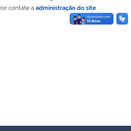
vor contate a
administração do site
.