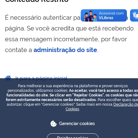
É necessário autenticar para visualizar essa
página. Se você acredita que está recebendo
essa mensagem incorretamente, por favor
contate a
administração do site
.
Ir para a página inicial
Para melhorar a sua experiência na plataforma e prover serviços
personalizados, utilizamos cookies.
Ao aceitar, você terá acesso a todas as
funcionalidades do site. Se clicar em "Rejeitar Cookies", os cookies que nã
forem estritamente necessários serão desativados.
Para escolher quais que
autorizar, clique em "Gerenciar cookies". Saiba mais em nossa
Declaração d
Cookies
.
Gerenciar cookies
Rejeitar cookies