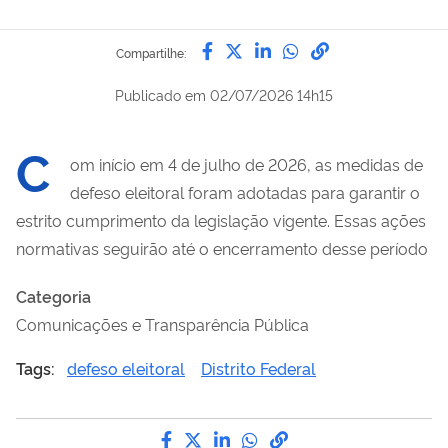
Compartilhe por Facebook
Compartilhe por Twitter
Compartilhe por Lin
Compartilhe por
link para Copi
Compartilhe:
Publicado em
02/07/2026 14h15
C
om início em 4 de julho de 2026, as medidas de
defeso eleitoral foram
adotadas para garantir o
estrito cumprimento da legislação vigente.
Essas ações
normativas seguirão até o encerrament
o desse período
Categoria
Comunicações e Transparência Pública
Tags:
defeso eleitoral
Distrito Federal
Compartilhe por Facebook
Compartilhe por Twitter
Compartilhe por LinkedI
Compartilhe por Wha
link para Copiar pa