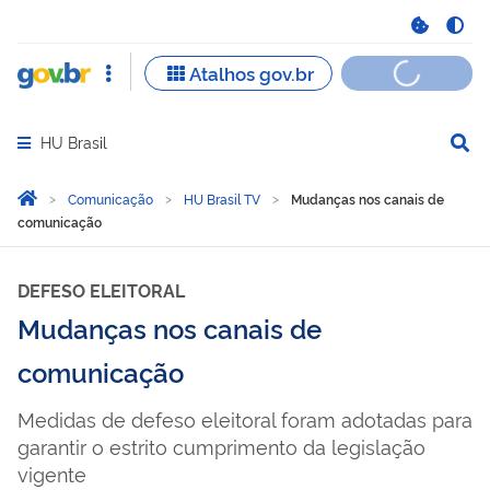
HU Brasil
Abrir menu principal de navegação
Você está aqui:
Página Inicial
Comunicação
HU Brasil TV
Mudanças nos canais de
comunicação
DEFESO ELEITORAL
Mudanças nos canais de
comunicação
Medidas de defeso eleitoral foram adotadas para
garantir o estrito cumprimento da legislação
vigente