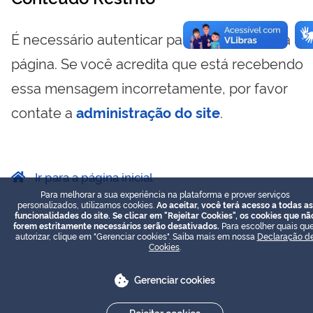
É necessário autenticar para visualizar essa
página. Se você acredita que está recebendo
essa mensagem incorretamente, por favor
contate a
administração do site
.
Ir para a página inicial
Para melhorar a sua experiência na plataforma e prover serviços
personalizados, utilizamos cookies.
Ao aceitar, você terá acesso a todas as
funcionalidades do site. Se clicar em "Rejeitar Cookies", os cookies que nã
forem estritamente necessários serão desativados.
Para escolher quais que
autorizar, clique em "Gerenciar cookies". Saiba mais em nossa
Declaração d
Cookies
.
Gerenciar cookies
Rejeitar cookies