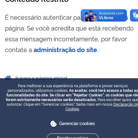
É necessário autenticar para visualizar essa
página. Se você acredita que está recebendo
essa mensagem incorretamente, por favor
contate a
administração do site
.
Ir para a página inicial
Para melhorar a sua experiência na plataforma e prover serviços
personalizados, utilizamos cookies.
Ao aceitar, você terá acesso a todas as
funcionalidades do site. Se clicar em "Rejeitar Cookies", os cookies que nã
forem estritamente necessários serão desativados.
Para escolher quais que
autorizar, clique em "Gerenciar cookies". Saiba mais em nossa
Declaração d
Cookies
.
Gerenciar cookies
Rejeitar cookies