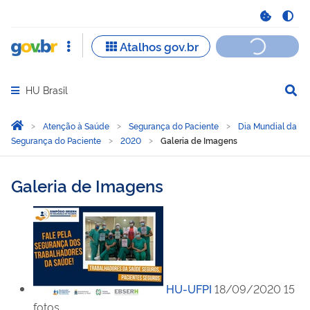
HU Brasil
Abrir menu principal de navegação
Você está aqui:
Página Inicial
Atenção à Saúde
Segurança do Paciente
Dia Mundial da
Segurança do Paciente
2020
Galeria de Imagens
Galeria de Imagens
HU-UFPI
18/09/2020
15
fotos