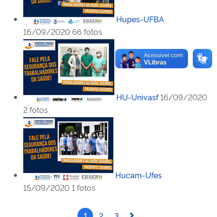
Hupes-UFBA
16/09/2020
66 fotos
HU-Univasf
16/09/2020
2 fotos
Hucam-Ufes
15/09/2020
1 fotos
1
2
3