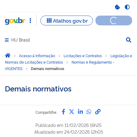
HU Brasil
Abrir menu principal de navegação
Você está aqui:
Página Inicial
Acesso à Informação
Licitações e Contratos
Legislação e
Normas de Licitações e Contratos
Normas e Regulamento -
VIGENTES
Demais normativos
Demais normativos
Compartilhe por Facebook
Compartilhe por Twitter
Compartilhe por Lin
Compartilhe por
link para Copi
Compartilhe:
Publicado em
11/02/2026 16h25
Atualizado em
24/02/2026 12h05