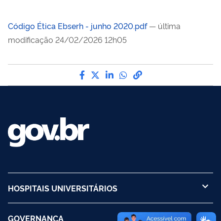
Código Ética Ebserh - junho 2020.pdf
— última
modificação 24/02/2026 12h05
Compartilhe por Facebook
Compartilhe por Twitter
Compartilhe por LinkedI
Compartilhe por Wha
link para Copiar pa
HOSPITAIS UNIVERSITÁRIOS
GOVERNANÇA