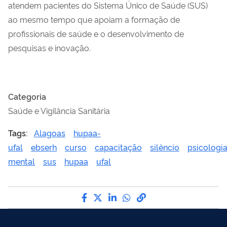
atendem pacientes do Sistema Único de Saúde (SUS)
ao mesmo tempo que apoiam a formação de
profissionais de saúde e o desenvolvimento de
pesquisas e inovação.
Categoria
Saúde e Vigilância Sanitária
Tags:
Alagoas
hupaa-
ufal
ebserh
curso
capacitação
silêncio
psicologi
mental
sus
hupaa
ufal
Compartilhe por Facebook
Compartilhe por Twitter
Compartilhe por LinkedI
Compartilhe por Wha
link para Copiar pa