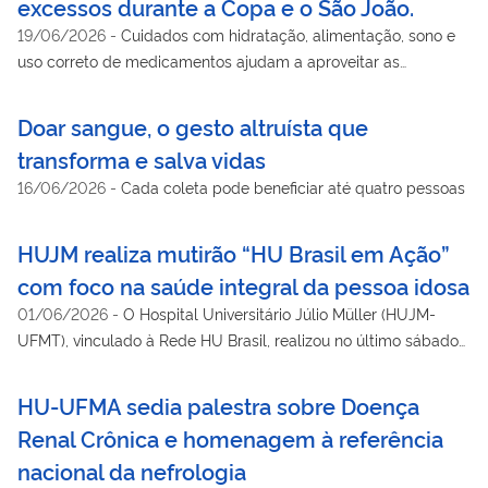
excessos durante a Copa e o São João.
19/06/2026
-
Cuidados com hidratação, alimentação, sono e
uso correto de medicamentos ajudam a aproveitar as
celebrações sem colocar a saúde em risco.
Doar sangue, o gesto altruísta que
transforma e salva vidas
16/06/2026
-
Cada coleta pode beneficiar até quatro pessoas
HUJM realiza mutirão “HU Brasil em Ação”
com foco na saúde integral da pessoa idosa
01/06/2026
-
O Hospital Universitário Júlio Müller (HUJM-
UFMT), vinculado à Rede HU Brasil, realizou no último sábado
(30) mais uma edição do mutirão “HU Brasil em Ação”, iniciativa
nacional voltada à ampliação do acesso aos serviços de saúde
HU-UFMA sedia palestra sobre Doença
e à redução das filas do Sistema Único de Saúde (SUS).
Renal Crônica e homenagem à referência
nacional da nefrologia