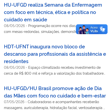
HU-UFGD realiza Semana da Enfermagem
com foco em técnica, ética e política no
cuidado em saúde
08/05/2026
-
Programação ocorre nos dias 14 e 15 de maio
com mesas-redondas, simulações, demonstrações e até
premiação no auditório do hospital da HU Brasil em Dourados
(MS).
HDT-UFNT inaugura novo bloco de
descanso para profissionais da assistência e
residentes
08/05/2026
-
Espaço climatizado recebeu investimento de
cerca de R$ 800 mil e reforça a valorização dos trabalhadores
da saúde e da assistência hospitalar
HU-UFGD/HU Brasil promove ação de Dia
das Mães com foco no cuidado e bem-estar
07/05/2026
-
Colaboradoras e acompanhantes receberão
massagens, auriculoterapia, hidratação facial, ventosaterapia e