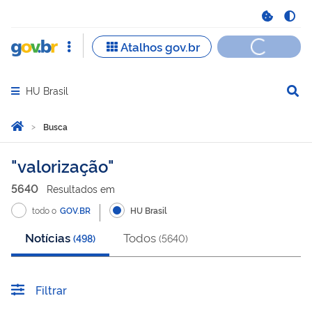
HU Brasil
Abrir menu principal de navegação
Você está aqui:
Página Inicial
Busca
Busca
valorização
5640
Resultado
s
em
todo o
GOV.BR
HU Brasil
Notícias
Todos
(
498
)
(
5640
)
Filtrar