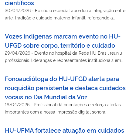
científicos
30/04/2026
-
Episódio especial abordou a integração entre
arte, tradição e cuidado materno-infantil, reforçando a
importância do diálogo intercultural no hospital da HU Brasil
em Dourados (MS).
Vozes indígenas marcam evento no HU-
UFGD sobre corpo, território e cuidado
29/04/2026
-
Evento no hospital da Rede HU Brasil reuniu
profissionais, lideranças e representantes institucionais em
torno da interculturalidade e da valorização dos saberes
tradicionais no SUS
Fonoaudióloga do HU-UFGD alerta para
rouquidão persistente e destaca cuidados
vocais no Dia Mundial da Voz
16/04/2026
-
Profissional dá orientações e reforça alertas
importantes com a nossa impressão digital sonora.
HU-UFMA fortalece atuação em cuidados