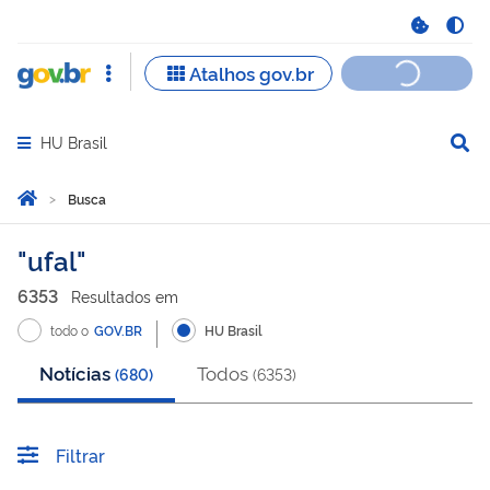
HU Brasil
Abrir menu principal de navegação
Você está aqui:
Página Inicial
Busca
Busca
ufal
6353
Resultado
s
em
todo o
GOV.BR
HU Brasil
Notícias
Todos
(
680
)
(
6353
)
Filtrar