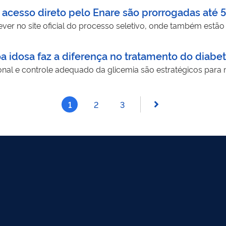
 acesso direto pelo Enare são prorrogadas até 5
ver no site oficial do processo seletivo, onde também estão
a idosa faz a diferença no tratamento do diabe
al e controle adequado da glicemia são estratégicos para 
1
2
3