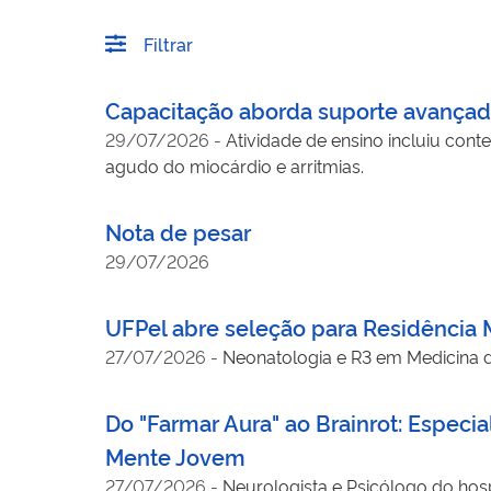
Filtrar
Capacitação aborda suporte avançad
29/07/2026
-
Atividade de ensino incluiu conte
agudo do miocárdio e arritmias.
Nota de pesar
29/07/2026
UFPel abre seleção para Residência
27/07/2026
-
Neonatologia e R3 em Medicina d
Do "Farmar Aura" ao Brainrot: Espec
Mente Jovem
27/07/2026
-
Neurologista e Psicólogo do hospi