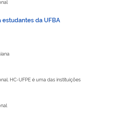
onal
ra estudantes da UFBA
aiana
onal. HC-UFPE é uma das instituições
onal