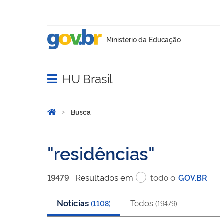
HU Brasil
Abrir menu principal de navegação
Você está aqui:
Página Inicial
Busca
Busca
residências
Resultado
s
em
todo o
19479
GOV.BR
Notícias
Todos
(
1108
)
(
19479
)