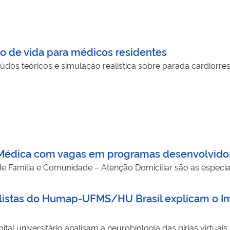
o de vida para médicos residentes
údos teóricos e simulação realística sobre parada cardiorresp
 Médica com vagas em programas desenvolvidos
e Família e Comunidade – Atenção Domiciliar são as espec
ialistas do Humap-UFMS/HU Brasil explicam o I
tal universitário analisam a neurobiologia das gírias virtuais