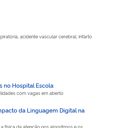
iratória, acidente vascular cerebral, infarto
 no Hospital Escola
ialidades com vagas em aberto
mpacto da Linguagem Digital na
, a física da atenção nos algoritmos e os