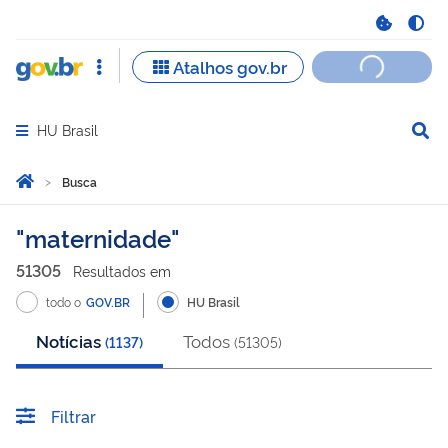
HU Brasil
Abrir menu principal de navegação
Você está aqui:
Página Inicial
Busca
Busca
maternidade
51305
Resultado
s
em
todo o
GOV.BR
HU Brasil
Notícias
Todos
(
1137
)
(
51305
)
Filtrar