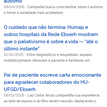
autismo
06/04/2026
-
Campanha busca conscientizar sobre o autismo
e tornar a sociedade mais acolhedora
O cuidado que não termina: Humap e
outros hospitais da Rede Ebserh mostram
que o paliativismo é sobre a vida — “até o
último instante”
10/10/2025
-
Entre diagnósticos e despedidas, equipes
multidisciplinares oferecem a paciente e familiares um
caminho de leveza e dignidade
Pai de paciente escreve carta emocionante
para agradecer colaboradores do HU-
UFGD/Ebserh
06/02/2025
-
Luiz Carlos Arcas compartilha sua experiência
ao lado da esposa e do filho recém-nascido, destacando o
profissionalismo e a dedicação da equipe do hospital.