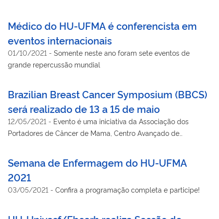
Médico do HU-UFMA é conferencista em
eventos internacionais
01/10/2021
-
Somente neste ano foram sete eventos de
grande repercussão mundial
Brazilian Breast Cancer Symposium (BBCS)
será realizado de 13 a 15 de maio
12/05/2021
-
Evento é uma iniciativa da Associação dos
Portadores de Câncer de Mama, Centro Avançado de
Diagnóstico da Mama (CORA) do Hospital das Clínicas e UFG.
Dentro da programação do evento, será realizado o II Fórum de
Semana de Enfermagem do HU-UFMA
Iniciativas Inovadoras no Controle do Câncer de Mama –
2021
navegação de pacientes.
03/05/2021
-
Confira a programação completa e participe!
HU-Univasf/Ebserh realiza Sessão de