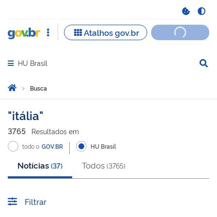
HU Brasil
Abrir menu principal de navegação
Você está aqui:
Página Inicial
Busca
Busca
itália
3765
Resultado
s
em
todo o
GOV.BR
HU Brasil
Notícias
Todos
(
37
)
(
3765
)
Filtrar