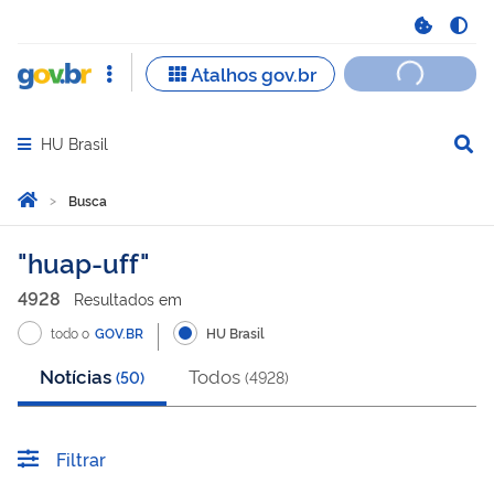
HU Brasil
Abrir menu principal de navegação
Você está aqui:
Página Inicial
Busca
Busca
huap-uff
4928
Resultado
s
em
todo o
GOV.BR
HU Brasil
Notícias
Todos
(
50
)
(
4928
)
Filtrar