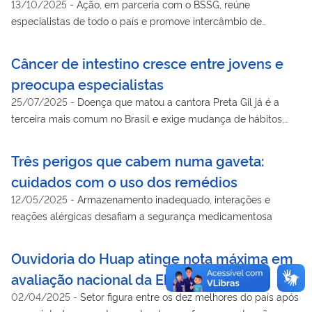
13/10/2025
-
Ação, em parceria com o BSSG, reúne
especialistas de todo o país e promove intercâmbio de
conhecimento e solidariedade
Câncer de intestino cresce entre jovens e
preocupa especialistas
25/07/2025
-
Doença que matou a cantora Preta Gil já é a
terceira mais comum no Brasil e exige mudança de hábitos,
diagnóstico precoce e combate ao estigma
Três perigos que cabem numa gaveta:
cuidados com o uso dos remédios
12/05/2025
-
Armazenamento inadequado, interações e
reações alérgicas desafiam a segurança medicamentosa
Ouvidoria do Huap atinge nota máxima em
avaliação nacional da Ebserh
02/04/2025
-
Setor figura entre os dez melhores do país após