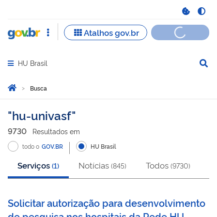
HU Brasil
Abrir menu principal de navegação
Você está aqui:
Página Inicial
Busca
Busca
hu-univasf
9730
Resultado
s
em
todo o
GOV.BR
HU Brasil
Serviços
Notícias
Todos
(
1
)
(
845
)
(
9730
)
Solicitar autorização para desenvolvimento
de pesquisa nos hospitais da Rede HU