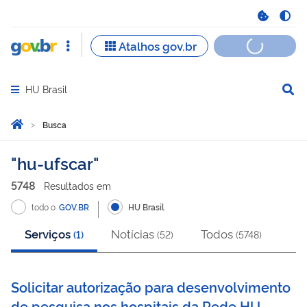
HU Brasil
Abrir menu principal de navegação
Você está aqui:
Página Inicial
Busca
Busca
hu-ufscar
5748
Resultado
s
em
todo o
GOV.BR
HU Brasil
Serviços
Notícias
Todos
(
1
)
(
52
)
(
5748
)
Solicitar autorização para desenvolvimento
de pesquisa nos hospitais da Rede HU