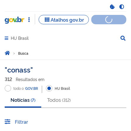
HU Brasil
Abrir menu principal de navegação
Você está aqui:
Página Inicial
Busca
Busca
conass
312
Resultado
s
em
todo o
GOV.BR
HU Brasil
Notícias
Todos
(
7
)
(
312
)
Filtrar