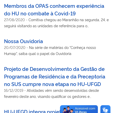
Membros da OPAS conhecem experiência
do HU no combate à Covid-19
27/08/2020
-
Comitiva chegou ao Maranhão na segunda, 24, e
seguirá visitando as unidades de referência para o
atendimento à Covid 19 até a sexta, 28
Nossa Ouvidoria
20/07/2020
-
Na série de matérias do "Conheça nosso
Humap", saiba qual o papel da Ouvidoria
Projeto de Desenvolvimento da Gestão de
Programas de Residência e da Preceptoria
no SUS cumpre nova etapa no HU-UFGD
16/12/2019
-
Atividades vêm sendo desenvolvidas desde
fevereiro deste ano, visando qualificar os gestores e
preceptores dos Programas, com foco na mudança de
realidades e melhora do processo ensino-trabalho
HU-UFGD integra projeto nacional de