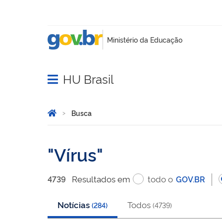
HU Brasil
Abrir menu principal de navegação
Você está aqui:
Página Inicial
Busca
Busca
Vírus
Resultado
s
em
todo o
4739
GOV.BR
Notícias
Todos
(
284
)
(
4739
)