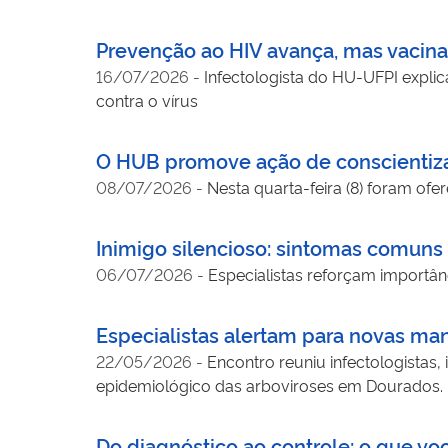
Prevenção ao HIV avança, mas vacina 
16/07/2026
-
Infectologista do HU-UFPI expli
contra o vírus
O HUB promove ação de conscientiza
08/07/2026
-
Nesta quarta-feira (8) foram ofe
Inimigo silencioso: sintomas comun
06/07/2026
-
Especialistas reforçam importân
Especialistas alertam para novas m
22/05/2026
-
Encontro reuniu infectologistas,
epidemiológico das arboviroses em Dourados.
Do diagnóstico ao controle: o que vo