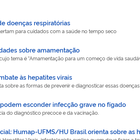
de doenças respiratórias
ertam para cuidados com a saúde no tempo seco
erdades sobre amamentação
cujo tema é "Amamentação para um começo de vida saudável
bate às hepatites virais
a sobre as formas de prevenir e diagnosticar essas doença
s podem esconder infecção grave no fígado
cia do diagnóstico precoce e da vacinação.
cial: Humap-UFMS/HU Brasil orienta sobre as he
 Hepatites Virais, infectologista explica quem deve fazer a