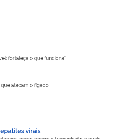
: fortaleça o que funciona"
s que atacam o fígado
patites virais
 testagem, como ocorre a transmissão e quais