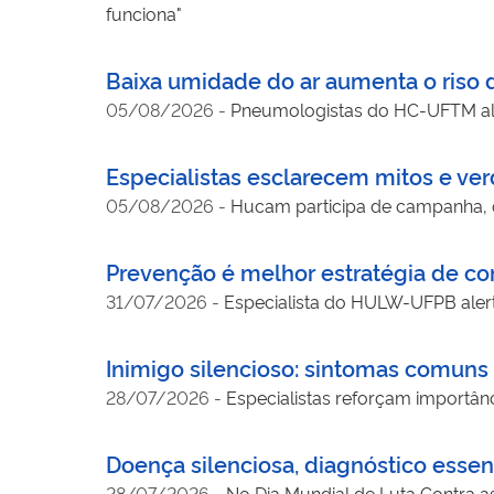
funciona"
Baixa umidade do ar aumenta o riso 
05/08/2026
-
Pneumologistas do HC-UFTM al
Especialistas esclarecem mitos e v
05/08/2026
-
Hucam participa de campanha, 
Prevenção é melhor estratégia de com
31/07/2026
-
Especialista do HULW-UFPB alert
Inimigo silencioso: sintomas comun
28/07/2026
-
Especialistas reforçam importân
Doença silenciosa, diagnóstico essen
28/07/2026
-
No Dia Mundial de Luta Contra as