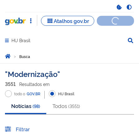
HU Brasil
Abrir menu principal de navegação
Você está aqui:
Página Inicial
Busca
Busca
Modernização
3551
Resultado
s
em
todo o
GOV.BR
HU Brasil
Notícias
Todos
(
98
)
(
3551
)
Filtrar