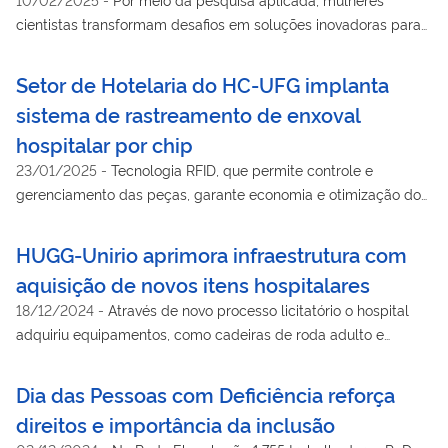
cientistas transformam desafios em soluções inovadoras para
pacientes do SUS na Rede Ebserh
Setor de Hotelaria do HC-UFG implanta
sistema de rastreamento de enxoval
hospitalar por chip
23/01/2025
-
Tecnologia RFID, que permite controle e
gerenciamento das peças, garante economia e otimização do
fluxo de roupas usadas na instituição
HUGG-Unirio aprimora infraestrutura com
aquisição de novos itens hospitalares
18/12/2024
-
Através de novo processo licitatório o hospital
adquiriu equipamentos, como cadeiras de roda adulto e
pediátrica, poltrona para acompanhantes e cadeira de
amamentação.
Dia das Pessoas com Deficiência reforça
direitos e importância da inclusão