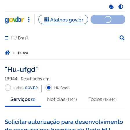
HU Brasil
Abrir menu principal de navegação
Você está aqui:
Página Inicial
Busca
Busca
Hu-ufgd
13944
Resultado
s
em
todo o
GOV.BR
HU Brasil
Serviços
Notícias
Todos
(
1
)
(
1144
)
(
13944
)
Solicitar autorização para desenvolvimento
de pesquisa nos hospitais da Rede HU