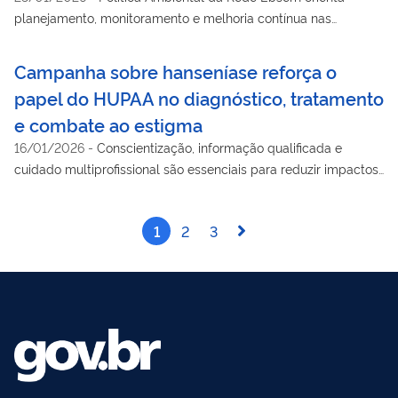
planejamento, monitoramento e melhoria contínua nas
unidades
Campanha sobre hanseníase reforça o
papel do HUPAA no diagnóstico, tratamento
e combate ao estigma
16/01/2026
-
Conscientização, informação qualificada e
cuidado multiprofissional são essenciais para reduzir impactos
físicos e sociais da doença
1
2
3