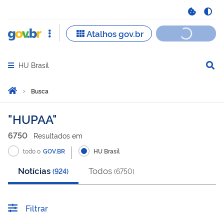
HU Brasil
Abrir menu principal de navegação
Você está aqui:
Página Inicial
Busca
Busca
HUPAA
6750
Resultado
s
em
todo o
GOV.BR
HU Brasil
Notícias
Todos
(
924
)
(
6750
)
Filtrar