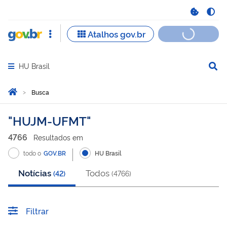
HU Brasil
Abrir menu principal de navegação
Você está aqui:
Página Inicial
Busca
Busca
HUJM-UFMT
4766
Resultado
s
em
todo o
GOV.BR
HU Brasil
Notícias
Todos
(
42
)
(
4766
)
Filtrar