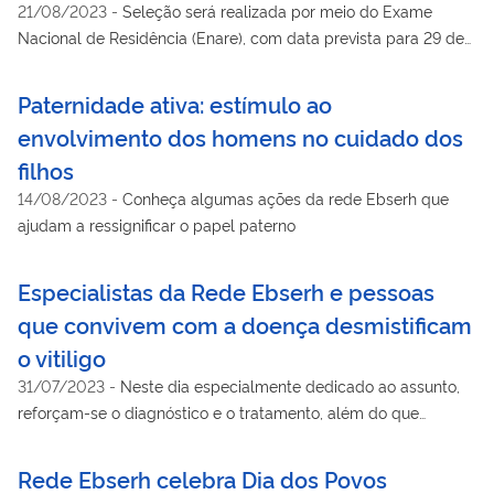
21/08/2023
-
Seleção será realizada por meio do Exame
Nacional de Residência (Enare), com data prevista para 29 de
outubro; inscrições serão realizadas entre 23 de agosto e 14 de
setembro
Paternidade ativa: estímulo ao
envolvimento dos homens no cuidado dos
filhos
14/08/2023
-
Conheça algumas ações da rede Ebserh que
ajudam a ressignificar o papel paterno
Especialistas da Rede Ebserh e pessoas
que convivem com a doença desmistificam
o vitiligo
31/07/2023
-
Neste dia especialmente dedicado ao assunto,
reforçam-se o diagnóstico e o tratamento, além do que
igualmente importa: o combate à desinformação e ao
preconceito.
Rede Ebserh celebra Dia dos Povos