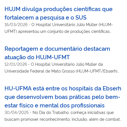
negra, comprometendo diretamente a coordenação motora
HUJM divulga produções científicas que
dos pacientes.
fortalecem a pesquisa e o SUS
16/03/2026
-
O Hospital Universitário Júlio Müller (HUJM-
UFMT) apresentou um conjunto de produções científicas
desenvolvidas por pesquisadores da instituição, reforçando o
papel do hospital na integração entre ensino, pesquisa e
Reportagem e documentário destacam
assistência à saúde.
atuação do HUJM-UFMT
12/01/2026
-
O Hospital Universitário Júlio Müller da
Universidade Federal de Mato Grosso (HUJM-UFMT/Ebserh)
ganha destaque nacional por sua atuação na assistência e na
pesquisa sobre a paracoccidioidomicose, doença fúngica
HU-UFMA está entre os hospitais da Ebserh
grave e negligenciada, tema da reportagem especial e do
que desenvolvem boas práticas pelo bem-
documentário “Sob(re) a Terra”, do portal Metropóles.
estar físico e mental dos profissionais
30/04/2025
-
No Dia do Trabalho, conheça iniciativas que
buscam promover reconhecimento, inclusão, além de combate
ao assédio