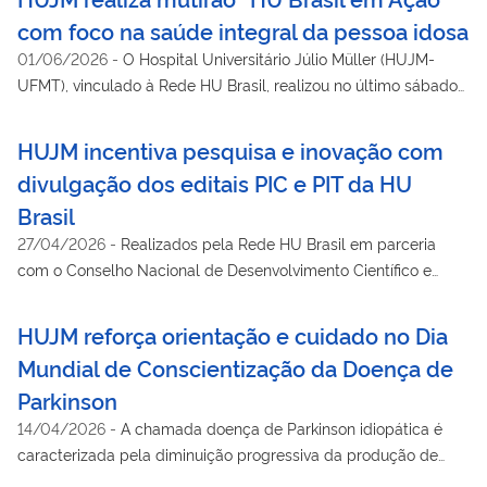
com foco na saúde integral da pessoa idosa
01/06/2026
-
O Hospital Universitário Júlio Müller (HUJM-
UFMT), vinculado à Rede HU Brasil, realizou no último sábado
(30) mais uma edição do mutirão “HU Brasil em Ação”, iniciativa
nacional voltada à ampliação do acesso aos serviços de saúde
HUJM incentiva pesquisa e inovação com
e à redução das filas do Sistema Único de Saúde (SUS).
divulgação dos editais PIC e PIT da HU
Brasil
27/04/2026
-
Realizados pela Rede HU Brasil em parceria
com o Conselho Nacional de Desenvolvimento Científico e
Tecnológico (CNPq), os programas buscam aproximar os
acadêmicos da prática científica e tecnológica, especialmente
HUJM reforça orientação e cuidado no Dia
na área da saúde, promovendo formação qualificada e
Mundial de Conscientização da Doença de
incentivo à produção de conhecimento.
Parkinson
14/04/2026
-
A chamada doença de Parkinson idiopática é
caracterizada pela diminuição progressiva da produção de
dopamina na região cerebral conhecida como substância