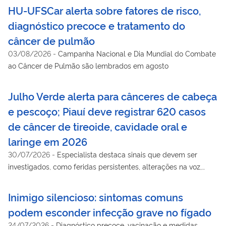
HU-UFSCar alerta sobre fatores de risco,
diagnóstico precoce e tratamento do
câncer de pulmão
03/08/2026
-
Campanha Nacional e Dia Mundial do Combate
ao Câncer de Pulmão são lembrados em agosto
Julho Verde alerta para cânceres de cabeça
e pescoço; Piauí deve registrar 620 casos
de câncer de tireoide, cavidade oral e
laringe em 2026
30/07/2026
-
Especialista destaca sinais que devem ser
investigados, como feridas persistentes, alterações na voz,
dificuldade para engolir e nódulos no pescoço
Inimigo silencioso: sintomas comuns
podem esconder infecção grave no fígado
24/07/2026
-
Diagnóstico precoce, vacinação e medidas