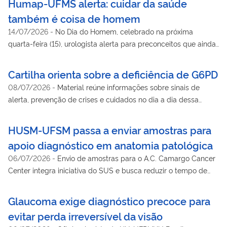
Humap-UFMS alerta: cuidar da saúde
também é coisa de homem
14/07/2026
-
No Dia do Homem, celebrado na próxima
quarta-feira (15), urologista alerta para preconceitos que ainda
limitam cuidados com essa população no país
Cartilha orienta sobre a deficiência de G6PD
08/07/2026
-
Material reúne informações sobre sinais de
alerta, prevenção de crises e cuidados no dia a dia dessa
alteração genética pouco conhecida
HUSM-UFSM passa a enviar amostras para
apoio diagnóstico em anatomia patológica
06/07/2026
-
Envio de amostras para o A.C. Camargo Cancer
Center integra iniciativa do SUS e busca reduzir o tempo de
liberação de laudos oncológicos
Glaucoma exige diagnóstico precoce para
evitar perda irreversível da visão