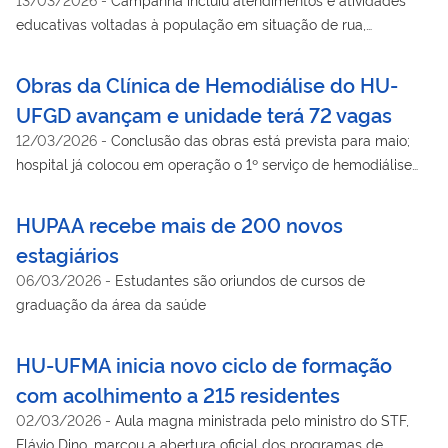
educativas voltadas à população em situação de rua,
pacientes e acompanhantes
Obras da Clínica de Hemodiálise do HU-
UFGD avançam e unidade terá 72 vagas
12/03/2026
-
Conclusão das obras está prevista para maio;
hospital já colocou em operação o 1º serviço de hemodiálise
contínua nas unidades de terapia intensiva adulto em hospital
público do SUS no estado
HUPAA recebe mais de 200 novos
estagiários
06/03/2026
-
Estudantes são oriundos de cursos de
graduação da área da saúde
HU-UFMA inicia novo ciclo de formação
com acolhimento a 215 residentes
02/03/2026
-
Aula magna ministrada pelo ministro do STF,
Flávio Dino, marcou a abertura oficial dos programas de