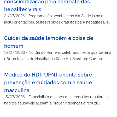
conscientização para combate das
hepatites virais
21/07/2026
-
Programação acontece no dia 24 de julho e
inclui orientações, testes rápidos gratuitos para hepatites B e
C, HIV e sífilis, além de aconselhamento em saúde
Cuidar da saúde também é coisa de
homem
15/07/2026
-
No Dia do Homem, celebrado nesta quarta-feira
(15), urologista do Hospital da Rede HU Brasil em Campo
Grande (MS) alerta para preconceitos que ainda limitam
cuidados com essa população no país
Médico do HDT-UFNT orienta sobre
prevenção e cuidados com a saúde
masculina
15/07/2026
-
Especialista destaca que consultas regulares e
hábitos saudáveis ajudam a prevenir doenças e reduzir
complicações