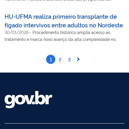
Residência Médica e Multiprofissional
HU-UFMA realiza primeiro transplante de
fígado intervivos entre adultos no Nordeste
30/01/2026
-
Procedimento histórico amplia acesso ao
tratamento e marca novo avanço da alta complexidade no
Maranhão
1
2
3