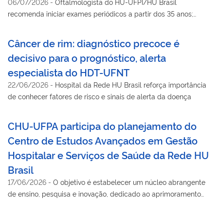
06/07/2026
-
Oftalmologista do HU-UFPI/HU Brasil
recomenda iniciar exames periódicos a partir dos 35 anos;
pessoas com fatores de risco devem começar mais cedo
Câncer de rim: diagnóstico precoce é
decisivo para o prognóstico, alerta
especialista do HDT-UFNT
22/06/2026
-
Hospital da Rede HU Brasil reforça importância
de conhecer fatores de risco e sinais de alerta da doença
CHU-UFPA participa do planejamento do
Centro de Estudos Avançados em Gestão
Hospitalar e Serviços de Saúde da Rede HU
Brasil
17/06/2026
-
O objetivo é estabelecer um núcleo abrangente
de ensino, pesquisa e inovação, dedicado ao aprimoramento
da formação de gestores nos HUFs