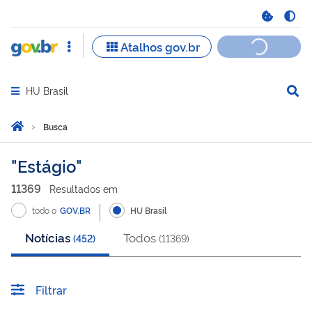
HU Brasil
Abrir menu principal de navegação
Você está aqui:
Página Inicial
Busca
Busca
Estágio
11369
Resultado
s
em
todo o
GOV.BR
HU Brasil
Notícias
Todos
(
452
)
(
11369
)
Filtrar