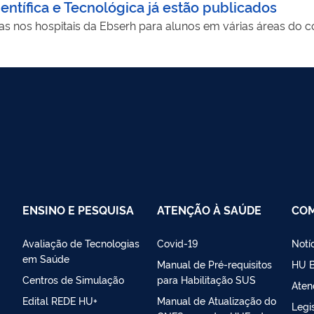
entífica e Tecnológica já estão publicados
sas nos hospitais da Ebserh para alunos em várias áreas do 
ENSINO E PESQUISA
ATENÇÃO À SAÚDE
CO
Avaliação de Tecnologias
Covid-19
Notí
em Saúde
Manual de Pré-requisitos
HU B
Centros de Simulação
para Habilitação SUS
Aten
Edital REDE HU+
Manual de Atualização do
Legi