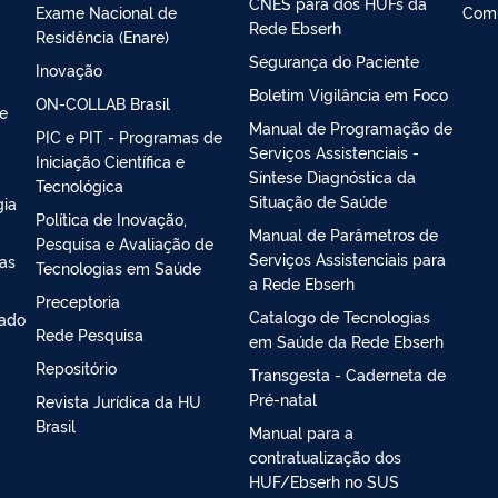
CNES para dos HUFs da
Exame Nacional de
Com
Rede Ebserh
Residência (Enare)
Segurança do Paciente
Inovação
Boletim Vigilância em Foco
ON-COLLAB Brasil
 e
Manual de Programação de
PIC e PIT - Programas de
Serviços Assistenciais -
Iniciação Científica e
Síntese Diagnóstica da
Tecnológica
Situação de Saúde
gia
Política de Inovação,
Manual de Parâmetros de
Pesquisa e Avaliação de
Serviços Assistenciais para
ias
Tecnologias em Saúde
a Rede Ebserh
Preceptoria
Catalogo de Tecnologias
iado
Rede Pesquisa
em Saúde da Rede Ebserh
Repositório
Transgesta - Caderneta de
Pré-natal
Revista Jurídica da HU
Brasil
Manual para a
contratualização dos
HUF/Ebserh no SUS