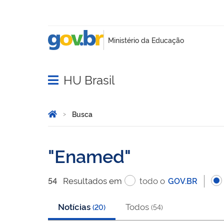
HU Brasil
Abrir menu principal de navegação
Você está aqui:
Página Inicial
Busca
Busca
Enamed
Resultado
s
em
todo o
54
GOV.BR
Notícias
Todos
(
20
)
(
54
)