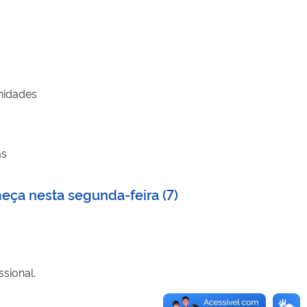
unidades
as
eça nesta segunda-feira (7)
sional.