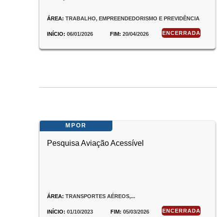
ÁREA:
TRABALHO, EMPREENDEDORISMO E PREVIDÊNCIA
ENCERRADA
INÍCIO:
06/01/2026
FIM:
20/04/2026
MPOR
Pesquisa Aviação Acessível
ÁREA:
TRANSPORTES AÉREOS,...
ENCERRADA
INÍCIO:
01/10/2023
FIM:
05/03/2026