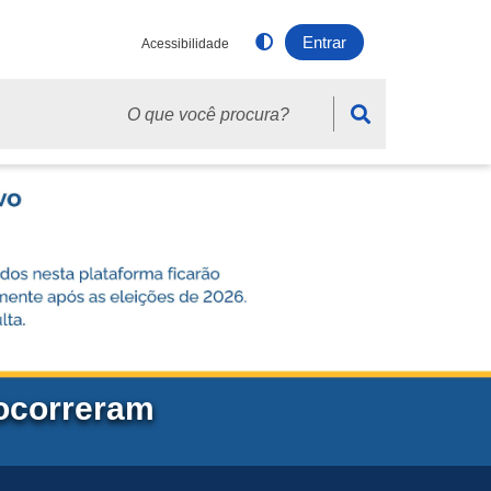
Entrar
Acessibilidade
sca
 ocorreram