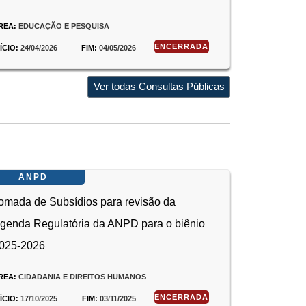
REA:
EDUCAÇÃO E PESQUISA
ENCERRADA
NÍCIO:
24/04/2026
FIM:
04/05/2026
Ver todas Consultas Públicas
ANPD
omada de Subsídios para revisão da
genda Regulatória da ANPD para o biênio
025-2026
REA:
CIDADANIA E DIREITOS HUMANOS
ENCERRADA
NÍCIO:
17/10/2025
FIM:
03/11/2025