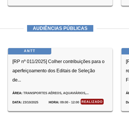
AUDIÊNCIAS PÚBLICAS
ANTT
[RP nº 011/2025] Colher contribuições para o
[
aperfeiçoamento dos Editais de Seleção
r
de...
F
ÁREA:
TRANSPORTES AÉREOS, AQUAVIÁRIOS,...
Á
REALIZADO
DATA:
23/10/2025
HORA:
09:00 - 12:00
D