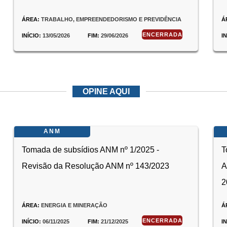
ÁREA:
TRABALHO, EMPREENDEDORISMO E PREVIDÊNCIA
Á
ENCERRADA
INÍCIO:
13/05/2026
FIM:
29/06/2026
I
OPINE AQUI
ANM
Tomada de subsídios ANM nº 1/2025 -
T
Revisão da Resolução ANM nº 143/2023
A
2
ÁREA:
ENERGIA E MINERAÇÃO
Á
ENCERRADA
INÍCIO:
06/11/2025
FIM:
21/12/2025
I