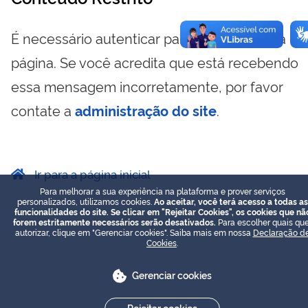
É necessário autenticar para visualizar essa
página. Se você acredita que está recebendo
essa mensagem incorretamente, por favor
contate a
administração do site
.
Ir para a página inicial
Para melhorar a sua experiência na plataforma e prover serviços
personalizados, utilizamos cookies.
Ao aceitar, você terá acesso a todas as
funcionalidades do site. Se clicar em "Rejeitar Cookies", os cookies que nã
forem estritamente necessários serão desativados.
Para escolher quais que
autorizar, clique em "Gerenciar cookies". Saiba mais em nossa
Declaração d
Cookies
.
Gerenciar cookies
Rejeitar cookies