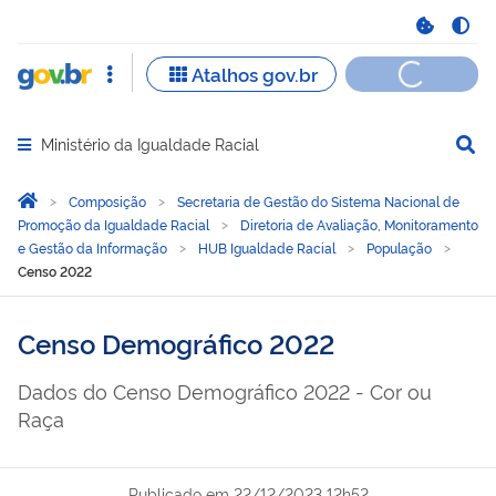
Ministério da Igualdade Racial
Abrir menu principal de navegação
Você está aqui:
Página Inicial
Composição
Secretaria de Gestão do Sistema Nacional de
Promoção da Igualdade Racial
Diretoria de Avaliação, Monitoramento
e Gestão da Informação
HUB Igualdade Racial
População
Censo 2022
Censo Demográfico 2022
Dados do Censo Demográfico 2022 - Cor ou
Raça
Publicado em
22/12/2023 12h52