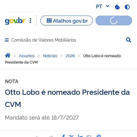
Comissão de Valores Mobiliários
Abrir menu principal de navegação
Você está aqui:
Página Inicial
Assuntos
Notícias
2026
Otto Lobo é nomeado
Presidente da CVM
NOTA
Otto Lobo é nomeado Presidente da
CVM
Mandato será até 18/7/2027
Compartilhe por Facebook
Compartilhe por Twitter
Compartilhe por Lin
Compartilhe por
link para Copi