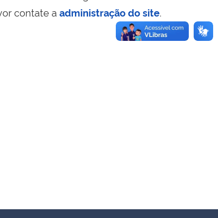
vor contate a
administração do site
.