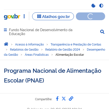
Fundo Nacional de Desenvolvimento da
Abrir menu principal de navegação
Educação
Você está aqui:
Página Inicial
Acesso à Informação
Transparência e Prestação de Contas
Relatórios de Gestão
Relatório de Gestão 2024
Desempenho
da Gestão
Áreas Finalísticas
Alimentação Escolar
Programa Nacional de Alimentação
Escolar (PNAE)
Compartilhe por Faceb
Compartilhe por Twi
link para Copiar 
Compartilhe: