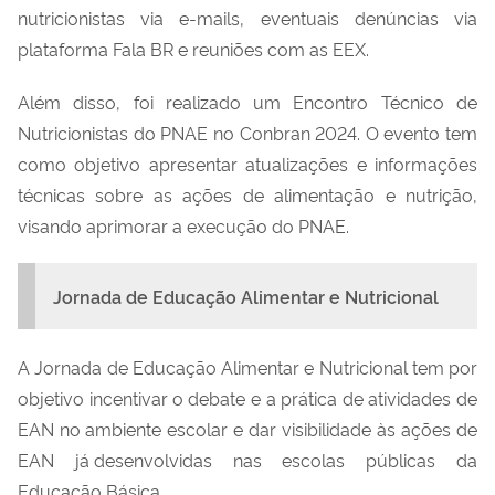
nutricionistas via e-mails,
eventuais denúncias via
plataforma
Fala BR
e
reuniões
com as EEX
.
Além disso, foi realizado um
Encontro Técnico de
Nutricionistas do PNAE no
Conbran
2024. O evento tem
como objetivo apresentar atualizações e informações
técnicas sobre as ações de alimentação e nutrição,
visando aprimorar a execução do PNAE.
Jornada de Educação Alimentar e Nutricional
A Jornada
de Educação Alimentar e Nutricional
t
e
m por
objetivo incentivar
o debate e a pr
á
tica de atividades de
EAN no
ambiente escolar e dar visibilidade
à
s a
çõ
es de
EAN j
á
desenvolvidas nas escolas p
ú
blicas da
Educa
çã
o B
á
sica.