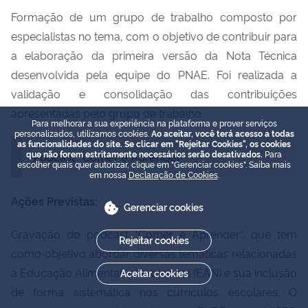
Formação de um grupo de trabalho composto por
especialistas no tema, com o objetivo de contribuir para
a elaboração da primeira
versão
da Nota Técnica
desenvolvida
pela equipe do PNAE.
Foi realizada a
v
alidação e consolidação das contribuições
apresentadas pelo grupo de trabalho
.
Para melhorar a sua experiência na plataforma e prover serviços
personalizados, utilizamos cookies.
Ao aceitar, você terá acesso a todas
as funcionalidades do site. Se clicar em "Rejeitar Cookies", os cookies
que não forem estritamente necessários serão desativados.
Para
Podcast "Comer é Aprender"
escolher quais quer autorizar, clique em "Gerenciar cookies". Saiba mais
em nossa
Declaração de Cookies
.
Ações Previstas:
Gerenciar cookies
Gravação do podcast
“Comer é Aprender”
, que tem
Rejeitar cookies
como objetivo abordar diversas temáticas relacionadas
à Educação Alimentar e Nutricional (EAN) e sua inclusão
Aceitar cookies
de forma sistemática nos currículos escolares. O