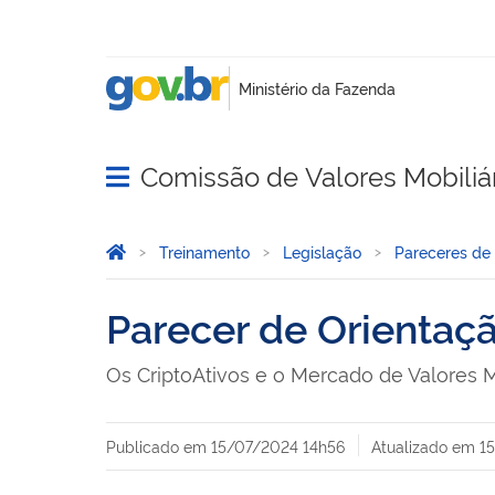
Comissão de Valores Mobiliá
Abrir menu principal de navegação
Você está aqui:
Página Inicial
Treinamento
Legislação
Pareceres de
Parecer de Orienta
Os CriptoAtivos e o Mercado de Valores M
Publicado em
15/07/2024 14h56
Atualizado em
1