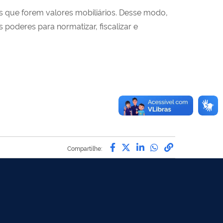
s que forem valores mobiliários. Desse modo,
poderes para normatizar, fiscalizar e
Compartilhe por Facebo
Compartilhe por Twit
Compartilhe por L
Compartilhe p
link para C
Compartilhe: