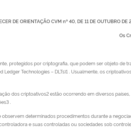
ECER DE ORIENTAÇÃO CVM nº 40, DE 11 DE OUTUBRO DE 
Os Cr
mente, protegidos por criptografia, que podem ser objeto de
uted Ledger Technologies – DLTs)1 . Usualmente, os criptoativ
lação dos criptoativos2 estão ocorrendo em diversos paíse
es3 .
e observem determinados procedimentos durante a negociaç
controladora e suas controladas ou sociedades sob contro