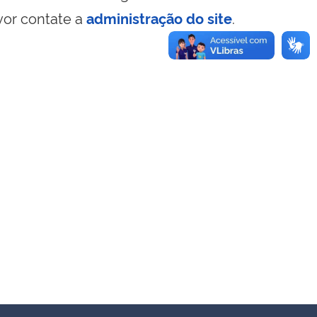
vor contate a
administração do site
.