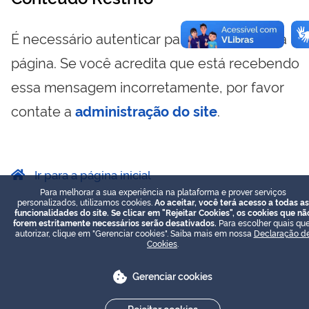
É necessário autenticar para visualizar essa
página. Se você acredita que está recebendo
essa mensagem incorretamente, por favor
contate a
administração do site
.
Ir para a página inicial
Para melhorar a sua experiência na plataforma e prover serviços
personalizados, utilizamos cookies.
Ao aceitar, você terá acesso a todas as
funcionalidades do site. Se clicar em "Rejeitar Cookies", os cookies que nã
forem estritamente necessários serão desativados.
Para escolher quais que
autorizar, clique em "Gerenciar cookies". Saiba mais em nossa
Declaração d
Cookies
.
Gerenciar cookies
Rejeitar cookies