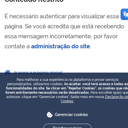
É necessário autenticar para visualizar essa
página. Se você acredita que está recebendo
essa mensagem incorretamente, por favor
contate a
administração do site
.
Ir para a página inicial
Para melhorar a sua experiência na plataforma e prover serviços
personalizados, utilizamos cookies.
Ao aceitar, você terá acesso a todas as
funcionalidades do site. Se clicar em "Rejeitar Cookies", os cookies que nã
forem estritamente necessários serão desativados.
Para escolher quais que
autorizar, clique em "Gerenciar cookies". Saiba mais em nossa
Declaração d
Cookies
.
Gerenciar cookies
Rejeitar cookies