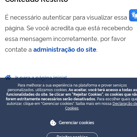
É necessário autenticar para visualizar essa
página. Se você acredita que está recebendo
essa mensagem incorretamente, por favor
contate a
administração do site
.
Ir para a página inicial
Para melhorar a sua experiência na plataforma e prover serviços
personalizados, utilizamos cookies.
Ao aceitar, você terá acesso a todas as
funcionalidades do site. Se clicar em "Rejeitar Cookies", os cookies que nã
forem estritamente necessários serão desativados.
Para escolher quais que
autorizar, clique em "Gerenciar cookies". Saiba mais em nossa
Declaração d
Cookies
.
Gerenciar cookies
Rejeitar cookies