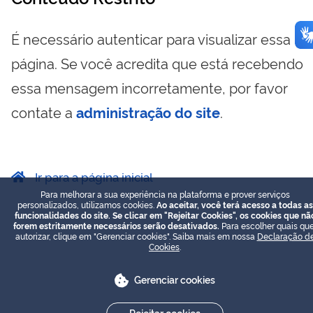
É necessário autenticar para visualizar essa
página. Se você acredita que está recebendo
essa mensagem incorretamente, por favor
contate a
administração do site
.
Ir para a página inicial
Para melhorar a sua experiência na plataforma e prover serviços
personalizados, utilizamos cookies.
Ao aceitar, você terá acesso a todas as
funcionalidades do site. Se clicar em "Rejeitar Cookies", os cookies que nã
forem estritamente necessários serão desativados.
Para escolher quais que
autorizar, clique em "Gerenciar cookies". Saiba mais em nossa
Declaração d
Cookies
.
Gerenciar cookies
Rejeitar cookies