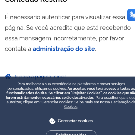
É necessário autenticar para visualizar essa
página. Se você acredita que está recebendo
essa mensagem incorretamente, por favor
contate a
administração do site
.
Ir para a página inicial
Para melhorar a sua experiência na plataforma e prover serviços
personalizados, utilizamos cookies.
Ao aceitar, você terá acesso a todas as
funcionalidades do site. Se clicar em "Rejeitar Cookies", os cookies que nã
forem estritamente necessários serão desativados.
Para escolher quais que
autorizar, clique em "Gerenciar cookies". Saiba mais em nossa
Declaração d
Cookies
.
Gerenciar cookies
Rejeitar cookies