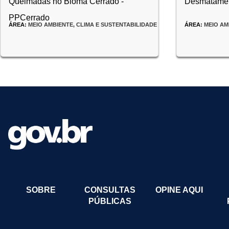
Queimadas no Bioma Cerrado -
Desmatament
PPCerrado
ÁREA:
MEIO AMBIENTE, CLIMA E SUSTENTABILIDADE
ÁREA:
MEIO AM
INÍCIO:
10/04/20
INÍCIO:
13/09/2023
FIM:
ENCERRADA
13/10/2023
SOBRE
CONSULTAS
OPINE AQUI
PÚBLICAS