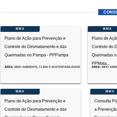
CONS
MMA
MMA
Plano de Ação para Prevenção e
Plano de Açã
Controle do Desmatamento e das
Controle do 
Queimadas no Pampa - PPPampa
Queimadas na
PPMata...
ÁREA:
MEIO AMBIENTE, CLIMA E SUSTENTABILIDADE
ÁREA:
MEIO AMBI
MMA
MMA
INÍCIO:
15/01/2025
FIM:
ENCERRADA
02/02/2025
Plano de Ação para Prevenção e
Consulta Pú
INÍCIO:
23/12/202
Controle do Desmatamento e das
a Prevenção