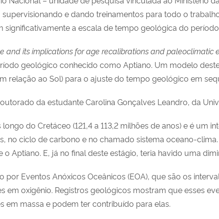
upervisionando e dando treinamentos para todo o trabalho de
 significativamente a escala de tempo geológica do períod
e and its implications for age recalibrations and paleoclimatic
eríodo geológico conhecido como Aptiano. Um modelo deste
 em relação ao Sol) para o ajuste do tempo geológico em seq
doutorado da estudante Carolina Gonçalves Leandro, da Univ
 longo do Cretáceo (121,4 a 113,2 milhões de anos) e é um i
as, no ciclo de carbono e no chamado sistema oceano-clima
o Aptiano. E, já no final deste estágio, teria havido uma di
do por Eventos Anóxicos Oceânicos (EOA), que são os interv
s em oxigênio. Registros geológicos mostram que esses ev
es em massa e podem ter contribuído para elas.