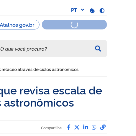
retáceo através de ciclos astronômicos
ue revisa escala de
s astronômicos
Compartilhe por Facebo
Compartilhe por Twit
Compartilhe por L
Compartilhe p
link para C
Compartilhe: