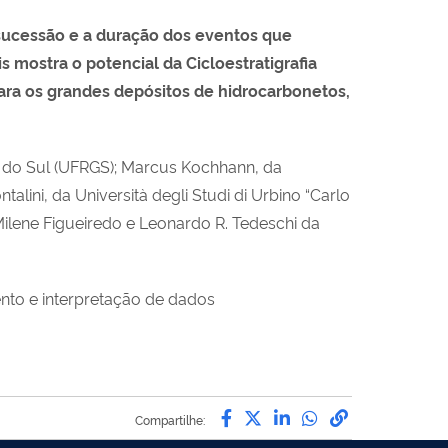
 sucessão e a duração dos eventos que
is mostra o potencial da Cicloestratigrafia
para os grandes depósitos de hidrocarbonetos,
e do Sul (UFRGS); Marcus Kochhann, da
alini, da Università degli Studi di Urbino “Carlo
 Milene Figueiredo e Leonardo R. Tedeschi da
nto e interpretação de dados
Compartilhe por Facebo
Compartilhe por Twit
Compartilhe por L
Compartilhe p
link para C
Compartilhe: