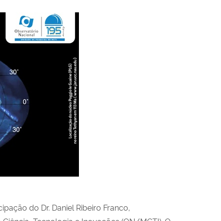
ipação do Dr. Daniel Ribeiro Franco,
a Ciência, Tecnologia e Inovações (ON/MCTI). O