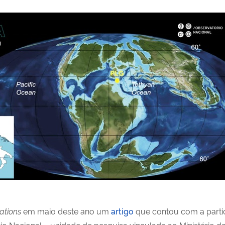
ations
em maio deste ano um
artigo
que contou com a partic
o Nacional – unidade de pesquisa vinculada ao Ministério d