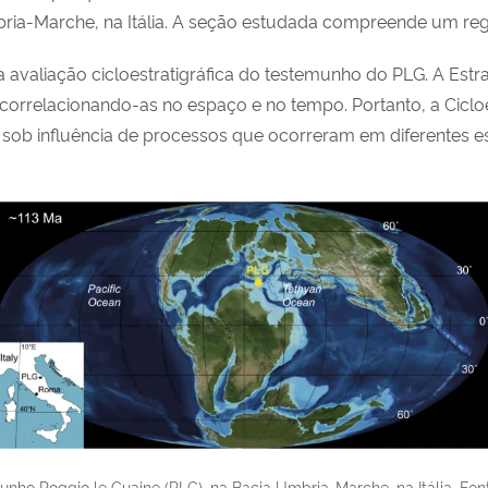
mbria-Marche, na Itália. A seção estudada compreende um reg
a avaliação cicloestratigráfica do testemunho do PLG. A Estr
 correlacionando-as no espaço e no tempo. Portanto, a Cicloes
, sob influência de processos que ocorreram em diferentes 
nho Poggio le Guaine (PLG), na Bacia Umbria-Marche, na Itália. Fon