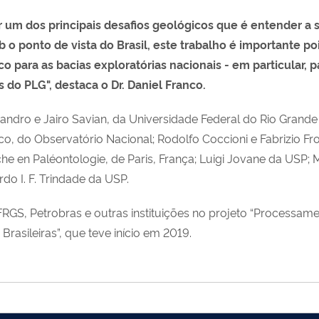
er um dos principais desafios geológicos que é entender a
b o ponto de vista do Brasil, este trabalho é importante po
 para as bacias exploratórias nacionais - em particular, 
 do PLG", destaca o Dr. Daniel Franco.
eandro e Jairo Savian, da Universidade Federal do Rio Grand
o, do Observatório Nacional; Rodolfo Coccioni e Fabrizio Front
erche en Paléontologie, de Paris, França; Luigi Jovane da USP;
ardo I. F. Trindade da USP.
RGS, Petrobras e outras instituições no projeto “Processame
rasileiras”, que teve início em 2019.