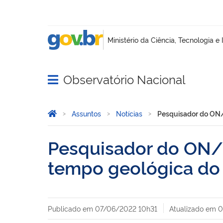
Observatório Nacional
Abrir menu principal de navegação
Você está aqui:
Página Inicial
Assuntos
Notícias
Pesquisador do ON/M
Pesquisador do ON/M
tempo geológica do 
Publicado em
07/06/2022 10h31
Atualizado em
0