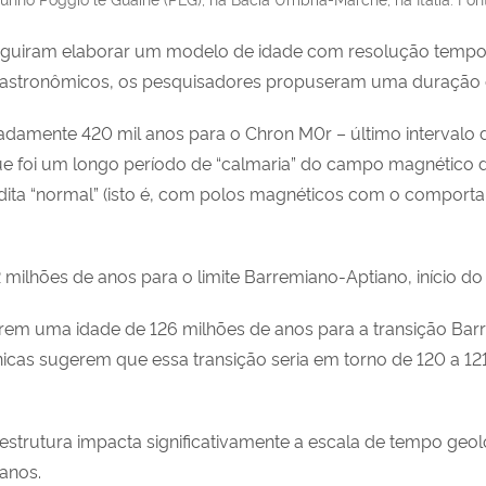
conseguiram elaborar um modelo de idade com resolução tempo
stronômicos, os pesquisadores propuseram uma duração de 
amente 420 mil anos para o Chron M0r – último intervalo d
 foi um longo período de “calmaria” do campo magnético da
ta “normal” (isto é, com polos magnéticos com o comportam
ilhões de anos para o limite Barremiano-Aptiano, início do 
em uma idade de 126 milhões de anos para a transição Barr
cas sugerem que essa transição seria em torno de 120 a 12
trutura impacta significativamente a escala de tempo geológ
anos.