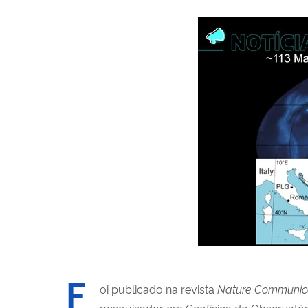
F
oi publicado na revista
Nature Communic
pesquisador em Geofísica do Observatóri