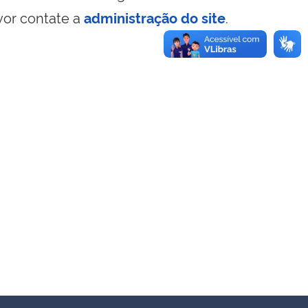
vor contate a
administração do site
.