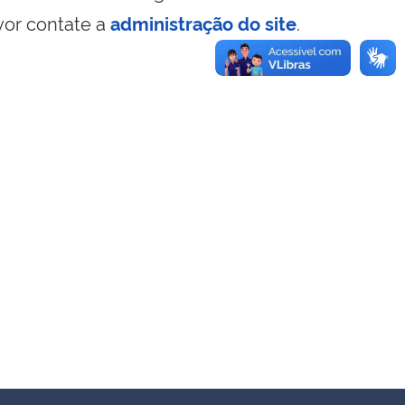
vor contate a
administração do site
.