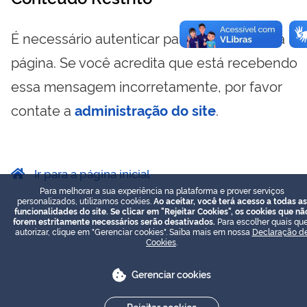
É necessário autenticar para visualizar essa
página. Se você acredita que está recebendo
essa mensagem incorretamente, por favor
contate a
administração do site
.
Ir para a página inicial
Para melhorar a sua experiência na plataforma e prover serviços
personalizados, utilizamos cookies.
Ao aceitar, você terá acesso a todas as
funcionalidades do site. Se clicar em "Rejeitar Cookies", os cookies que nã
forem estritamente necessários serão desativados.
Para escolher quais que
autorizar, clique em "Gerenciar cookies". Saiba mais em nossa
Declaração d
Cookies
.
Gerenciar cookies
Rejeitar cookies