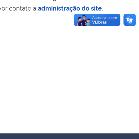
vor contate a
administração do site
.