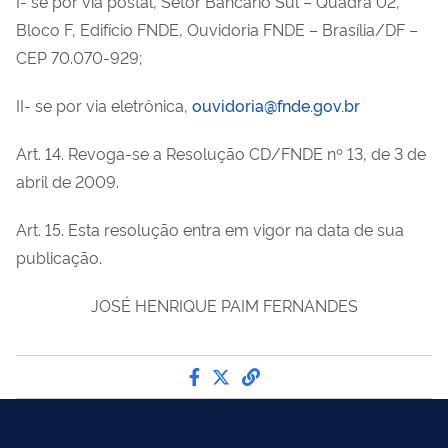
I- se por via postal, Setor Bancário Sul – Quadra 02,
Bloco F, Edifício FNDE, Ouvidoria FNDE – Brasília/DF –
CEP 70.070-929;
II- se por via eletrônica,
ouvidoria@fnde.gov.br
Art. 14. Revoga-se a Resolução CD/FNDE nº 13, de 3 de
abril de 2009.
Art. 15. Esta resolução entra em vigor na data de sua
publicação.
JOSÉ HENRIQUE PAIM FERNANDES
Compartilhe por Facebook
Compartilhe por Twitter
link para Copiar para 