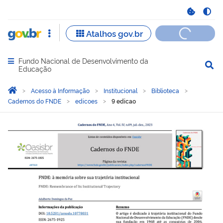
Fundo Nacional de Desenvolvimento da
Abrir menu principal de navegação
Educação
Você está aqui:
Página Inicial
Acesso à Informação
Institucional
Biblioteca
Cadernos do FNDE
edicoes
9 edicao
9 edicao