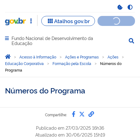
Fundo Nacional de Desenvolvimento da
Abrir menu principal de navegação
Educação
Você está aqui:
Página Inicial
Acesso à Informação
Ações e Programas
Ações
Educação Corporativa
Formação pela Escola
Números do
Programa
Números do Programa
Compartilhe por Faceb
Compartilhe por Twi
link para Copiar 
Compartilhe:
Publicado em
27/03/2025 16h36
Atualizado em
30/06/2025 15h19